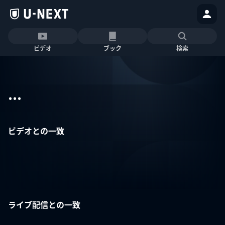
ビデオ
ブック
検索
...
ビデオとの一致
ライブ配信との一致