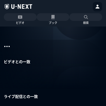
ビデオ
ブック
検索
...
ビデオとの一致
ライブ配信との一致