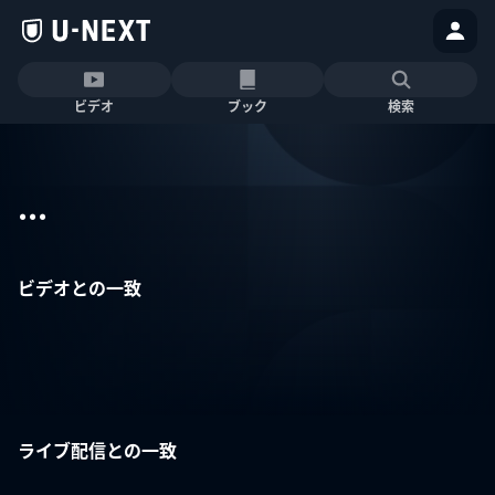
ビデオ
ブック
検索
...
ビデオとの一致
ライブ配信との一致