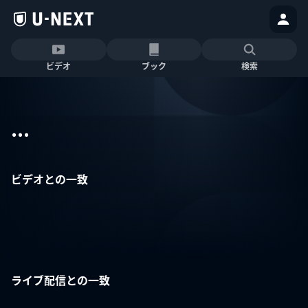
ビデオ
ブック
検索
...
ビデオとの一致
ライブ配信との一致