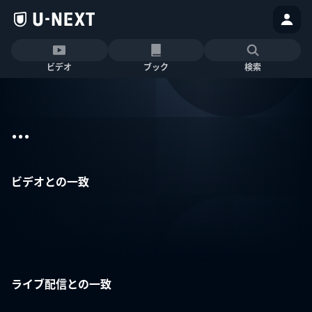
ビデオ
ブック
検索
...
ビデオとの一致
ライブ配信との一致