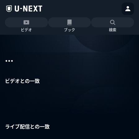
ビデオ
ブック
検索
...
ビデオとの一致
ライブ配信との一致