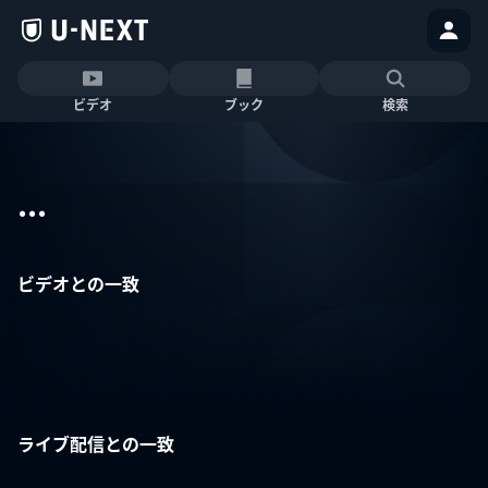
ビデオ
ブック
検索
...
ビデオとの一致
ライブ配信との一致