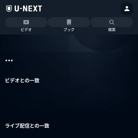
ビデオ
ブック
検索
...
ビデオとの一致
ライブ配信との一致