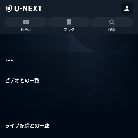
ビデオ
ブック
検索
...
ビデオとの一致
ライブ配信との一致