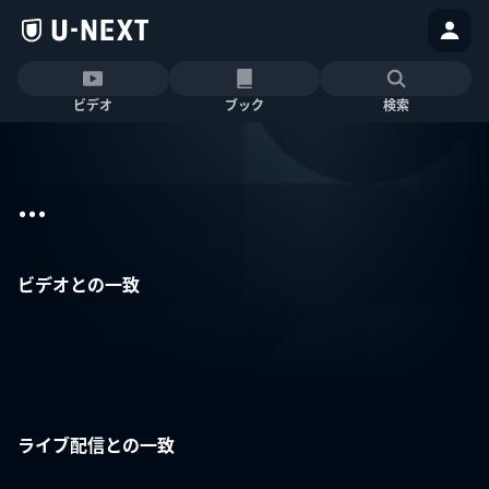
ビデオ
ブック
検索
...
ビデオとの一致
ライブ配信との一致