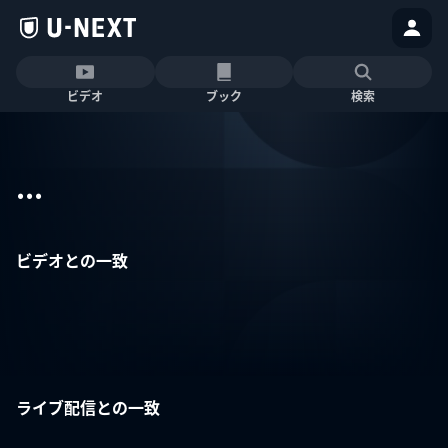
ビデオ
ブック
検索
...
ビデオとの一致
ライブ配信との一致