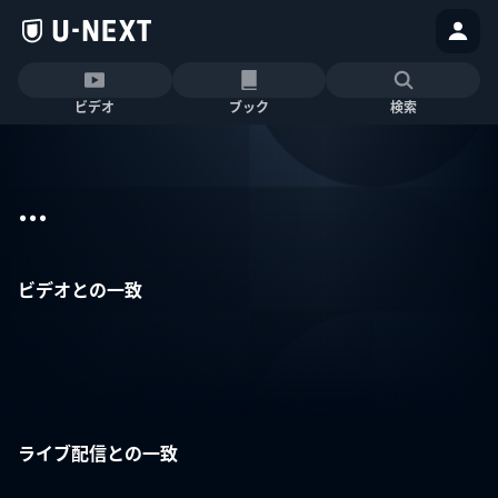
ビデオ
ブック
検索
...
ビデオとの一致
ライブ配信との一致